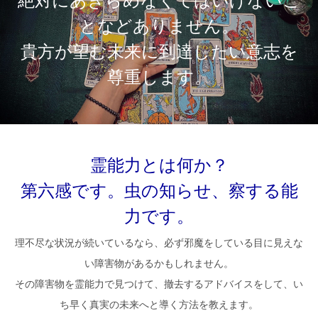
絶対にあきらめなくてはいけないこ
となどありません。
貴方が望む未来に到達したい意志を
尊重します。
霊能力とは何か？
第六感です。虫の知らせ、察する能
力です。
理不尽な状況が続いているなら、必ず邪魔をしている目に見えな
い障害物があるかもしれません。
その障害物を霊能力で見つけて、撤去するアドバイスをして、い
ち早く真実の未来へと導く方法を教えます。