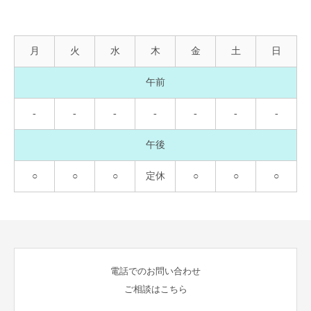
月
火
水
木
金
土
日
午前
-
-
-
-
-
-
-
午後
○
○
○
定休
○
○
○
電話でのお問い合わせ
ご相談はこちら