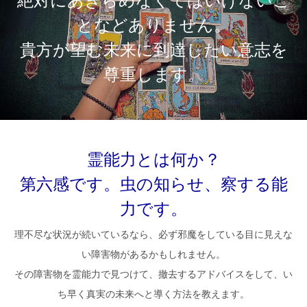
絶対にあきらめなくてはいけないこ
となどありません。
貴方が望む未来に到達したい意志を
尊重します。
霊能力とは何か？
第六感です。虫の知らせ、察する能
力です。
理不尽な状況が続いているなら、必ず邪魔をしている目に見えな
い障害物があるかもしれません。
その障害物を霊能力で見つけて、撤去するアドバイスをして、い
ち早く真実の未来へと導く方法を教えます。