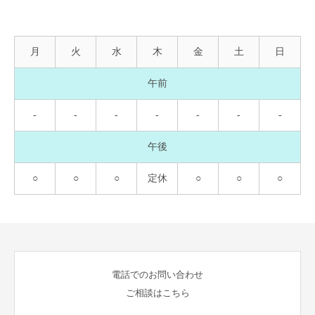
月
火
水
木
金
土
日
午前
-
-
-
-
-
-
-
午後
○
○
○
定休
○
○
○
電話でのお問い合わせ
ご相談はこちら