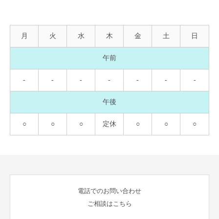
月
火
水
木
金
土
日
午前
-
-
-
-
-
-
-
午後
○
○
○
定休
○
○
○
電話でのお問い合わせ
ご相談はこちら