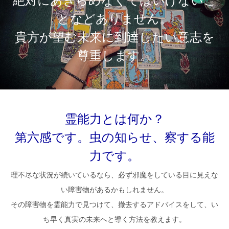
絶対にあきらめなくてはいけないこ
となどありません。
貴方が望む未来に到達したい意志を
尊重します。
霊能力とは何か？
第六感です。虫の知らせ、察する能
力です。
理不尽な状況が続いているなら、必ず邪魔をしている目に見えな
い障害物があるかもしれません。
その障害物を霊能力で見つけて、撤去するアドバイスをして、い
ち早く真実の未来へと導く方法を教えます。